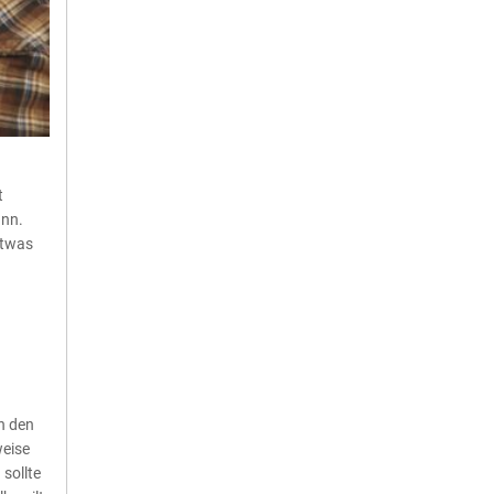
t
ann.
etwas
in den
weise
sollte