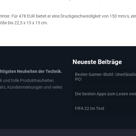
Printer. Für 478 EUR bietet er eine Druckgeschwindigket von 150 mm/s, ei
ße bis 22,5 x 15 x 15 cm.
Neueste Beiträge
chtigsten Neuheiten der Technik.
Bester Gamer-Stuhl: Unerlässli
PC!
k und tolle Produktneuheiten.
ets, Kundenmeinungen und vieles
Die besten Apps zum Lesen von
FIFA 22 im Test