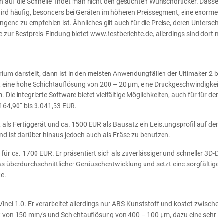
nn auf die Schnelle findet man nicht den gesuchten Wunschdrucker. Dassel
t wird häufig, besonders bei Geräten im höheren Preissegment, eine enorme
ngend zu empfehlen ist. Ähnliches gilt auch für die Preise, deren Untersch
e zur Bestpreis-Findung bietet www.testberichte.de, allerdings sind dort n
ium darstellt, dann ist in den meisten Anwendungfällen der Ultimaker 2 
ät, eine hohe Schichtauflösung von 200 – 20 µm, eine Druckgeschwindigkei
Die integrierte Software bietet vielfältige Möglichkeiten, auch für für de
.164,90“ bis 3.041,53 EUR.
als Fertiggerät und ca. 1500 EUR als Bausatz ein Leistungsprofil auf d
und ist darüber hinaus jedoch auch als Fräse zu benutzen.
ür ca. 1700 EUR. Er präsentiert sich als zuverlässiger und schneller 3D-
twas überdurchschnittlicher Geräuschentwicklung und setzt eine sorgfältig
te.
Vinci 1.0. Er verarbeitet allerdings nur ABS-Kunststoff und kostet zwisch
et von 150 mm/s und Schichtauflösung von 400 – 100 µm, dazu eine sehr