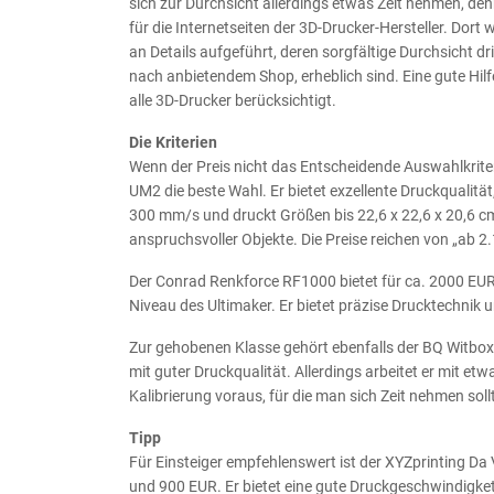
sich zur Durchsicht allerdings etwas Zeit nehmen, de
für die Internetseiten der 3D-Drucker-Hersteller. Dor
an Details aufgeführt, deren sorgfältige Durchsicht dri
nach anbietendem Shop, erheblich sind. Eine gute Hilf
alle 3D-Drucker berücksichtigt.
Die Kriterien
Wenn der Preis nicht das Entscheidende Auswahlkriter
UM2 die beste Wahl. Er bietet exzellente Druckqualit
300 mm/s und druckt Größen bis 22,6 x 22,6 x 20,6 cm. 
anspruchsvoller Objekte. Die Preise reichen von „ab 2
Der Conrad Renkforce RF1000 bietet für ca. 2000 EUR 
Niveau des Ultimaker. Er bietet präzise Drucktechnik 
Zur gehobenen Klasse gehört ebenfalls der BQ Witbox f
mit guter Druckqualität. Allerdings arbeitet er mit e
Kalibrierung voraus, für die man sich Zeit nehmen soll
Tipp
Für Einsteiger empfehlenswert ist der XYZprinting Da 
und 900 EUR. Er bietet eine gute Druckgeschwindigk