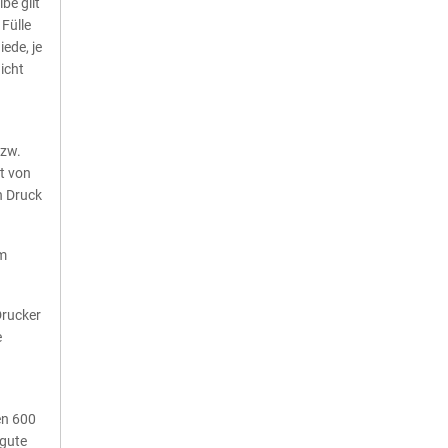
be gilt
 Fülle
iede, je
icht
bzw.
t von
n Druck
em
Drucker
e
en 600
 gute