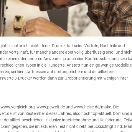
bt es natürlich nicht. Jeder Drucker hat seine Vorteile, Nachteile und
der vorteilhaft, für manche andere aber völlig überflüssig sind. Und nich
r den einen oder anderen Anwender ja auch eine Kaufentscheidung sein k
rschiedlichen Typen in die Hunderte. Anstatt nun einige wenige Modelle 
ttieren, sei hier stattdessen auf umfangreichere und detailliertere
nswerte 3-Drucker werden dann zur Groborientierung mit wenigen ihrer
n www.vergleich.org, www.pcwelt.de und www.heise.de/make. Die
elt.de ist von September dieses Jahres, also noch top-aktuell. Dort sind 
r detailliert beschrieben, inklusive Inbetriebnahme und Kalibrierung. Teil
ern gegeben, die im aktuellen Test nicht direkt berücksichtigt sind. Man 