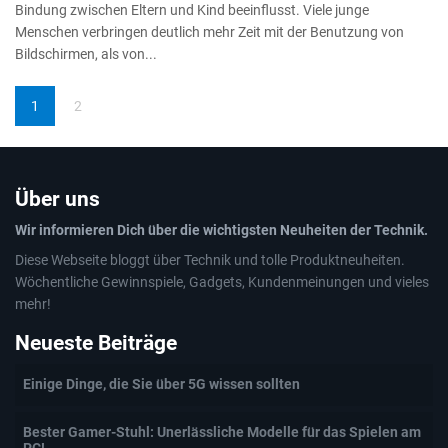
Bindung zwischen Eltern und Kind beeinflusst. Viele junge
Menschen verbringen deutlich mehr Zeit mit der Benutzung von
Bildschirmen, als von...
1
2
Über uns
Wir informieren Dich über die wichtigsten Neuheiten der Technik.
Diese Webseite bloggt über Technik und tolle Produktneuheiten.
Wöchentliche Gewinnspiele, Gadgets, Kundenmeinungen und vieles
mehr!
Neueste Beiträge
Einige Dinge, die Sie über 5G wissen sollten
Bester Gamer-Stuhl: Unerlässliche Modelle für das Spielen am