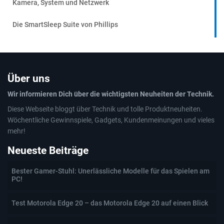
Kamera, System und Netzwerk
Die SmartSleep Suite von Phillips
Über uns
Wir informieren Dich über die wichtigsten Neuheiten der Technik.
Diese Webseite bloggt über Technik und tolle Produktneuheiten.
Wöchentliche Gewinnspiele, Gadgets, Kundenmeinungen und vieles
mehr!
Neueste Beiträge
Bester Gamer-Stuhl: Unerlässliche Modelle für das Spielen am
PC!
Test Motorola Edge 20 – das Motorola Edge 20 auf einen Blick