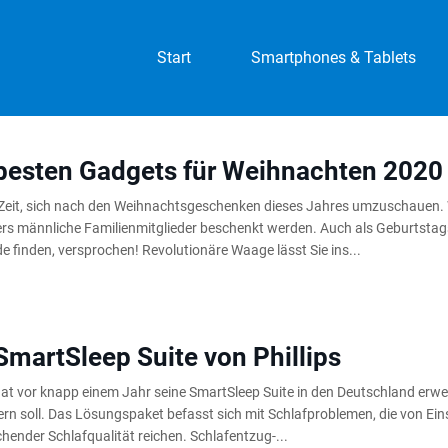
Start
Smartphones & Tablets
besten Gadgets für Weihnachten 2020
 Zeit, sich nach den Weihnachtsgeschenken dieses Jahres umzuschauen. W
rs männliche Familienmitglieder beschenkt werden. Auch als Geburtsta
 finden, versprochen! Revolutionäre Waage lässt Sie ins...
SmartSleep Suite von Phillips
hat vor knapp einem Jahr seine SmartSleep Suite in den Deutschland erwe
rn soll. Das Lösungspaket befasst sich mit Schlafproblemen, die von Ein
hender Schlafqualität reichen. Schlafentzug-...