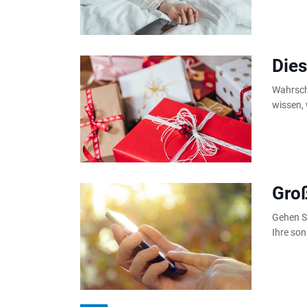
Dies
Wahrsche
wissen, 
Groß
Gehen Si
Ihre son