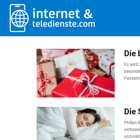
Die 
Es wird
besonde
Passende
Die 
Philips 
verbesse
unzureic