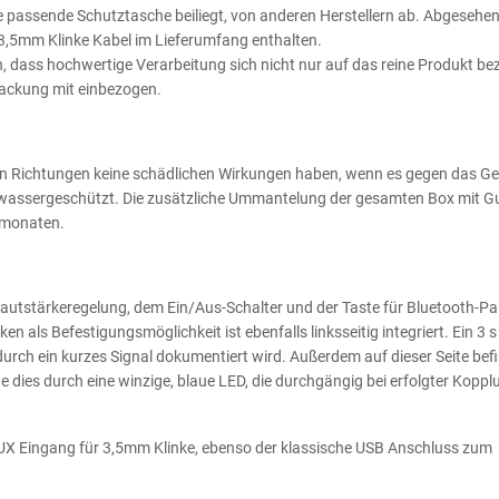
e passende Schutztasche beiliegt, von anderen Herstellern ab. Abgesehe
 3,5mm Klinke Kabel im Lieferumfang enthalten.
n, dass hochwertige Verarbeitung sich nicht nur auf das reine Produkt be
packung mit einbezogen.
gen Richtungen keine schädlichen Wirkungen haben, wenn es gegen das G
pritzwassergeschützt. Die zusätzliche Ummantelung der gesamten Box mit 
rmonaten.
 Lautstärkeregelung, dem Ein/Aus-Schalter und der Taste für Bluetooth-Pa
als Befestigungsmöglichkeit ist ebenfalls linksseitig integriert. Ein 3 s
durch ein kurzes Signal dokumentiert wird. Außerdem auf dieser Seite bef
e dies durch eine winzige, blaue LED, die durchgängig bei erfolgter Koppl
AUX Eingang für 3,5mm Klinke, ebenso der klassische USB Anschluss zum