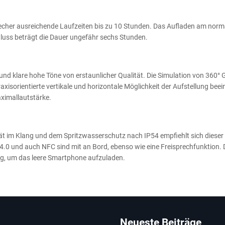
recher ausreichende Laufzeiten bis zu 10 Stunden. Das Aufladen am norm
luss beträgt die Dauer ungefähr sechs Stunden.
und klare hohe Töne von erstaunlicher Qualität. Die Simulation von 360° 
xisorientierte vertikale und horizontale Möglichkeit der Aufstellung beei
aximallautstärke.
ät im Klang und dem Spritzwasserschutz nach IP54 empfiehlt sich dieser
.0 und auch NFC sind mit an Bord, ebenso wie eine Freisprechfunktion. 
ng, um das leere Smartphone aufzuladen.
Neueste Beiträge