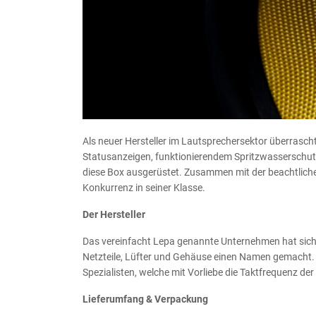
Als neuer Hersteller im Lautsprechersektor überrasch
Statusanzeigen, funktionierendem Spritzwasserschutz
diese Box ausgerüstet. Zusammen mit der beachtliche
Konkurrenz in seiner Klasse.
Der Hersteller
Das vereinfacht Lepa genannte Unternehmen hat sich 
Netzteile, Lüfter und Gehäuse einen Namen gemacht.
Spezialisten, welche mit Vorliebe die Taktfrequenz der
Lieferumfang & Verpackung