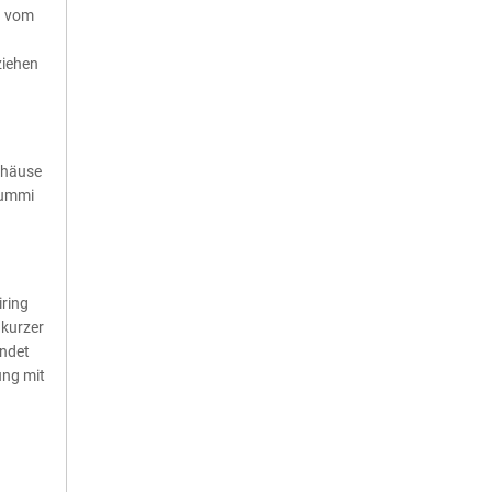
n vom
ziehen
ehäuse
Gummi
iring
 kurzer
indet
ung mit