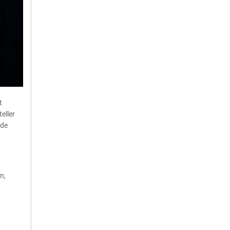
t
eller
nde
n,