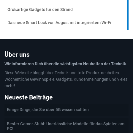
Großartige Gadgets für den Strand
Das neue Smart Lock von August mit integriertem Wi-Fi
Über uns
Wir informieren Dich über die wichtigsten Neuheiten der Technik.
Diese Webseite bloggt über Technik und tolle Produktneuheiten.
Wöchentliche Gewinnspiele, Gadgets, Kundenmeinungen und vieles
mehr!
Neueste Beiträge
Einige Dinge, die Sie über 5G wissen sollten
Bester Gamer-Stuhl: Unerlässliche Modelle für das Spielen am
PC!